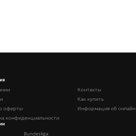
ия
ании
Контакты
ии
Как купить
р оферты
Информация об онлайн
ка конфиденциальности
ии
Bundesliga