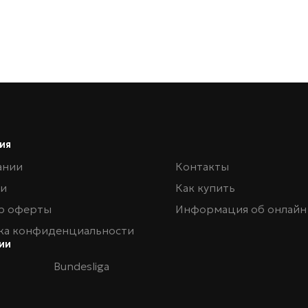
ия
ании
Контакты
ии
Как купить
р оферты
Информация об онлайн
ка конфиденциальности
ии
Bundesliga