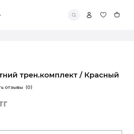
тний трен.комплект / Красный
ть отзывы
(0)
тг