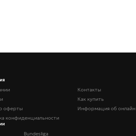
ия
ании
Контакты
ии
Как купить
р оферты
Информация об онлайн
ка конфиденциальности
ии
Bundesliga