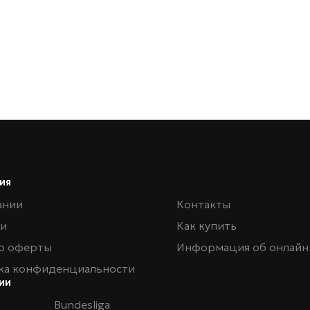
ия
ании
Контакты
ии
Как купить
р оферты
Информация об онлайн
ка конфиденциальности
ии
Bundesliga