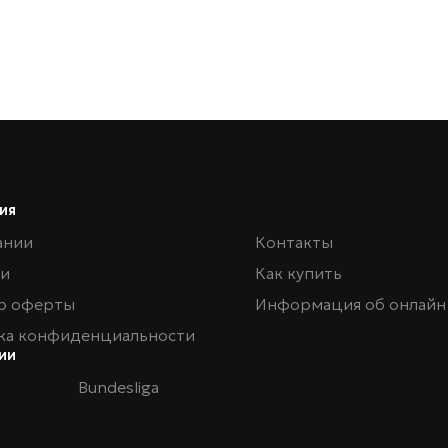
ия
ании
Контакты
ии
Как купить
р оферты
Информация об онлайн
ка конфиденциальности
ии
Bundesliga