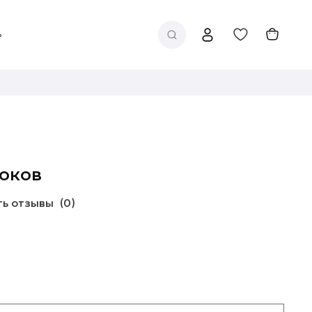
оков
ть отзывы
(0)
г