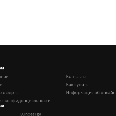
ия
ании
Контакты
ии
Как купить
р оферты
Информация об онлайн
ка конфиденциальности
ии
Bundesliga