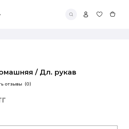
омашняя / Дл. рукав
ть отзывы
(0)
тг