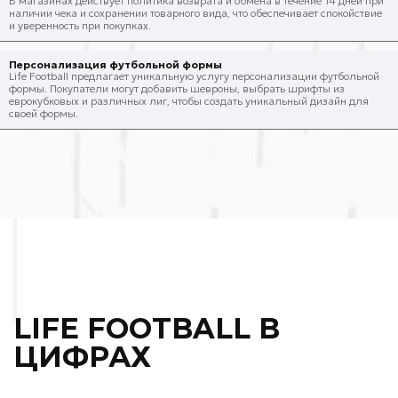
В магазинах действует политика возврата и обмена в течение 14 дней при
наличии чека и сохранении товарного вида, что обеспечивает спокойствие
и уверенность при покупках.
Персонализация футбольной формы
Life Football предлагает уникальную услугу персонализации футбольной
формы. Покупатели могут добавить шевроны, выбрать шрифты из
еврокубковых и различных лиг, чтобы создать уникальный дизайн для
своей формы.
LIFE FOOTBALL В
ЦИФРАХ